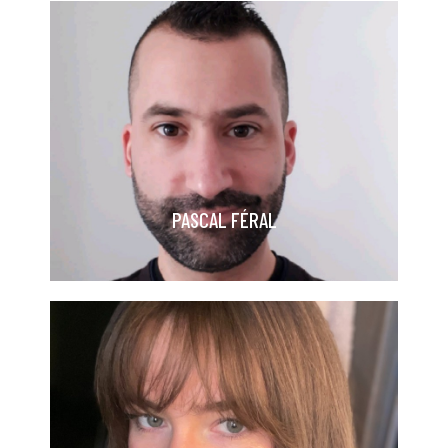
location depuis 2019.
secteur de l'immobilier et spécialisé en
commerciales Exerce depuis 2014 dans le
Diplômé en BTS management des unités
LOCATION
PASCAL FÉRAL, RESPONSABLE
PASCAL FÉRAL
l'immobiliers depuis 2019.
BTS professions immobilières Métiers de
GESTION LOCATIVE
MARGAUX LOPEZ, ASSISTANTE