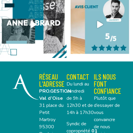
RÉSEAU
CONTACT
ILS NOUS
L'ADRESSE
FONT
Du lundi au
CONFIANCE
PRO.GESTION
vendredi
Val d’Oise
de 9h à
Plutôt que
31 place du
12h30 et de
d’essayer de
Petit
14h à 17h30
vous
Martroy
convaincre
Syndic de
95300
de nous
copropriété
01