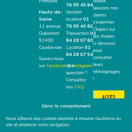
Pontoise
choisir,
76 95 40 84
laissons nos
Hauts-de-
Gestion
clients
Seine
locative
01
s’exprimer.
11 avenue
76 95 40 82
Cliquez sur
Dubonnet
Transaction
01
les étoiles
92400
84 28 07 60
ci-dessous
Courbevoie
Location
01
pour
84 28 07 54
consulter
Suivez-nous
leurs
sur
Facebook
Une
&
Instagram
témoignages
question ?
!
Consultez
nos
FAQ
ACCÈS
CLIENTS
Gérer le consentement
SYNDIC
DE
Nous utilisons des cookies destinés à mesurer l’audience du
COPRO
site et améliorer votre navigation.