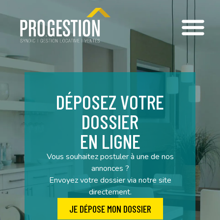
Location
DÉPOSEZ VOTRE
DOSSIER
EN LIGNE
Vous souhaitez postuler à une de nos
annonces ?
Envoyez votre dossier via notre site
directement.
JE DÉPOSE MON DOSSIER