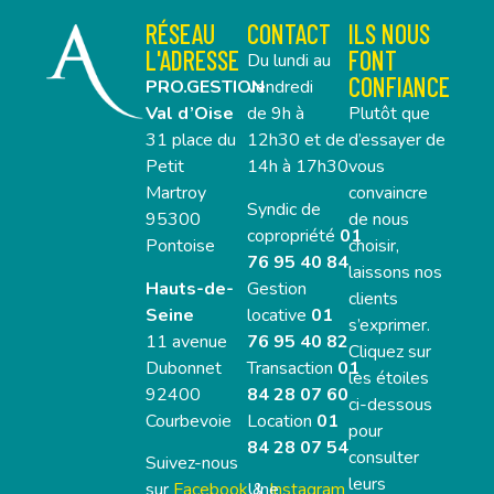
RÉSEAU
CONTACT
ILS NOUS
L'ADRESSE
FONT
Du lundi au
CONFIANCE
PRO.GESTION
vendredi
Val d’Oise
de 9h à
Plutôt que
31 place du
12h30 et de
d’essayer de
Petit
14h à 17h30
vous
Martroy
convaincre
Syndic de
95300
de nous
copropriété
01
Pontoise
choisir,
76 95 40 84
laissons nos
Hauts-de-
Gestion
clients
Seine
locative
01
s’exprimer.
11 avenue
76 95 40 82
Cliquez sur
Dubonnet
Transaction
01
les étoiles
92400
84 28 07 60
ci-dessous
Courbevoie
Location
01
pour
84 28 07 54
consulter
Suivez-nous
leurs
sur
Facebook
Une
&
Instagram